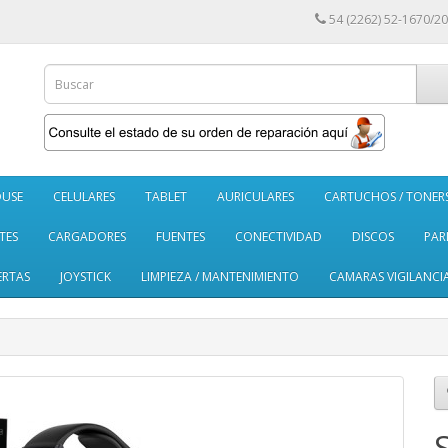
54 (2262) 52-1670/20
USE
CELULARES
TABLET
AURICULARES
CARTUCHOS / TONER
TES
CARGADORES
FUENTES
CONECTIVIDAD
DISCOS
PAR
ERTAS
JOYSTICK
LIMPIEZA / MANTENIMIENTO
CAMARAS VIGILANCI