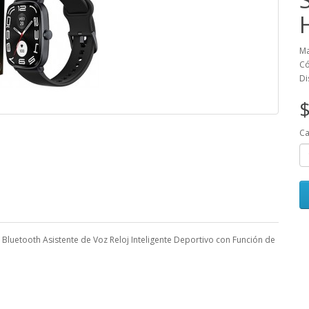
Ma
Có
Di
$
Ca
uetooth Asistente de Voz Reloj Inteligente Deportivo con Función de