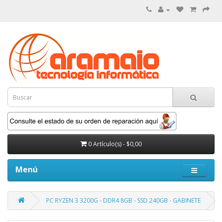
0 Artículo(s) - $0,00
Menú
PC RYZEN 3 3200G - DDR4 8GB - SSD 240GB - GABINETE