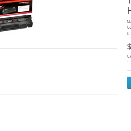
Ma
Có
Di
$
Ca