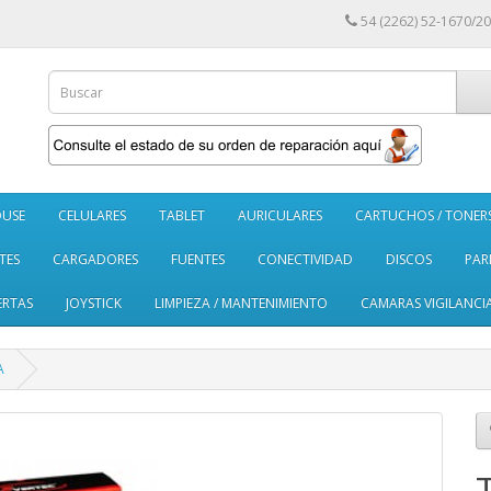
54 (2262) 52-1670/20
USE
CELULARES
TABLET
AURICULARES
CARTUCHOS / TONER
TES
CARGADORES
FUENTES
CONECTIVIDAD
DISCOS
PAR
ERTAS
JOYSTICK
LIMPIEZA / MANTENIMIENTO
CAMARAS VIGILANCI
A