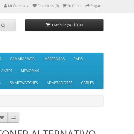
Mi Cuenta
Favoritos (0)
Su Cesta
Pagar
0 Artículo(s) - $0,00
S
CAMARAS WEB
IMPRESORAS
PADS
LANTES
MEMORIAS
A
SMARTWATCHES
ADAPTADORES
CABLES
TONER ALTERNATIVO