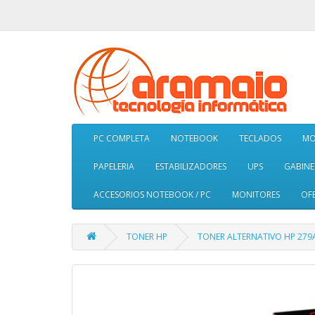
PC COMPLETA
NOTEBOOK
TECLADOS
MO
PAPELERIA
ESTABILIZADORES
UPS
GABINE
ACCESORIOS NOTEBOOK / PC
MONITORES
OF
TONER HP
TONER ALTERNATIVO HP 279