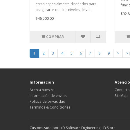
estan especialmente diseñados para
funcio
asegurarse que los niveles de vol..
$92.8
$46.500,00
COMPRAR
1
2
3
4
5
6
7
8
9
>
>
Información
Atención
Acerca nuestro
Contacto
Información de envíos
SiteMap
Política de privacidad
Términos & Condiciones
Customizado por
I+D Software Engineering - EcStore