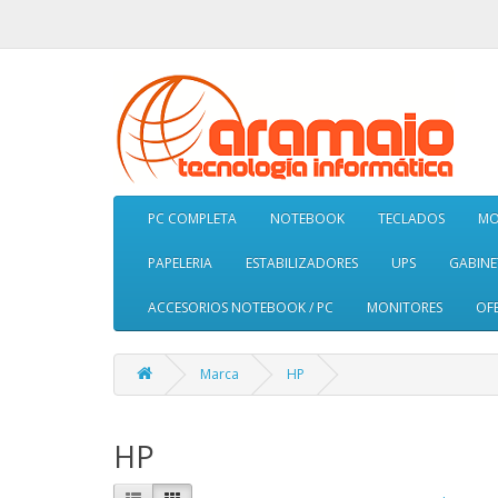
PC COMPLETA
NOTEBOOK
TECLADOS
MO
PAPELERIA
ESTABILIZADORES
UPS
GABINE
ACCESORIOS NOTEBOOK / PC
MONITORES
OF
Marca
HP
HP