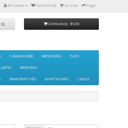
Mi Cuenta
Favoritos (0)
Su Cesta
Pagar
0 Artículo(s) - $0,00
S
CAMARAS WEB
IMPRESORAS
PADS
LANTES
MEMORIAS
A
SMARTWATCHES
ADAPTADORES
CABLES