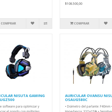
$108.500,00
COMPRAR
COMPRAR
ICULAR NISUTA GAMING
AURICULAR OVANSU NIS
UGZ500
OSAUG580C
ye software para optimizar y
• Diámetro del parlante: F40mm 
ciar el sonido con múltiples
Impedancia: 32O±15% • Sensitivi