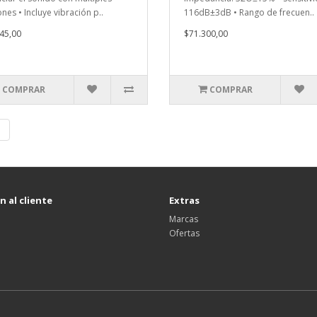
nes • Incluye vibración p..
116dB±3dB • Rango de frecuen..
45,00
$71.300,00
COMPRAR
COMPRAR
|
 al cliente
Extras
Marcas
Ofertas