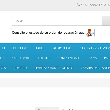
54 (2262) 52-1670/20
USE
CELULARES
TABLET
AURICULARES
CARTUCHOS / TONER
TES
CARGADORES
FUENTES
CONECTIVIDAD
DISCOS
PAR
ERTAS
JOYSTICK
LIMPIEZA / MANTENIMIENTO
CAMARAS VIGILANCI