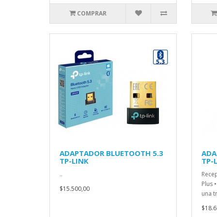
COMPRAR
ADAPTADOR BLUETOOTH 5.3
ADA
TP-LINK
TP-
..
Recep
Plus 
$15.500,00
una t
$18.6