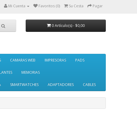
Mi Cuenta
Favoritos (0)
Su Cesta
Pagar
0 Artículo(s) - $0,00
S
CAMARAS WEB
IMPRESORAS
PADS
LANTES
MEMORIAS
A
SMARTWATCHES
ADAPTADORES
CABLES