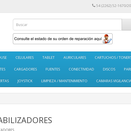
54 (2262) 52-1670/20
USE
CELULARES
TABLET
AURICULARES
CARTUCHOS / TONER
TES
CARGADORES
FUENTES
CONECTIVIDAD
DISCOS
PAR
ERTAS
JOYSTICK
LIMPIEZA / MANTENIMIENTO
CAMARAS VIGILANCI
ABILIZADORES
IZADORES