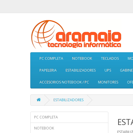
PC COMPLETA
NOTEBOOK
TECLADOS
MO
PAPELERIA
ESTABILIZADORES
UPS
GABINE
ACCESORIOS NOTEBOOK / PC
MONITORES
OF
ESTABILIZADORES
PC COMPLETA
EST
NOTEBOOK
ESTABIL