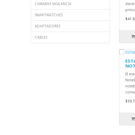
CAMARAS VIGILANCIA
elect
princi
SMARTWATCHES
$41.8
ADAPTADORES
CABLES
EST
NOT
El es
Noteb
noteb
comu.
$39.7