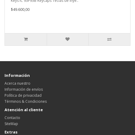
Keys IC 93F93B Keycaps Teclas de inye..
$49.600,00
Información
Acerca nuestro
Información de envíos
Política de privacidad
Términos & Condiciones
Atención al cliente
Contacto
SiteMap
Extras